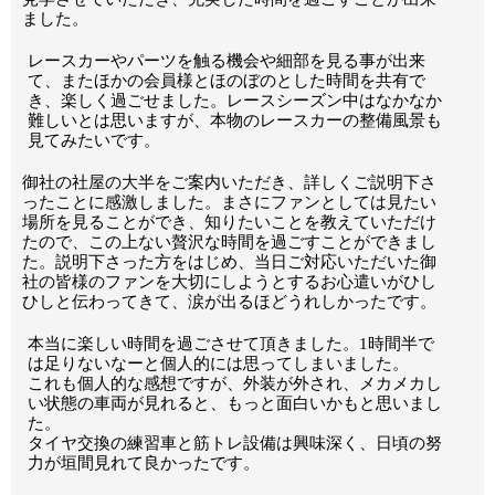
ました。
レースカーやパーツを触る機会や細部を見る事が出来
て、またほかの会員様とほのぼのとした時間を共有で
き、楽しく過ごせました。レースシーズン中はなかなか
難しいとは思いますが、本物のレースカーの整備風景も
見てみたいです。
御社の社屋の大半をご案内いただき、詳しくご説明下さ
ったことに感激しました。まさにファンとしては見たい
場所を見ることができ、知りたいことを教えていただけ
たので、この上ない贅沢な時間を過ごすことができまし
た。説明下さった方をはじめ、当日ご対応いただいた御
社の皆様のファンを大切にしようとするお心遣いがひし
ひしと伝わってきて、涙が出るほどうれしかったです。
本当に楽しい時間を過ごさせて頂きました。1時間半で
は足りないなーと個人的には思ってしまいました。
これも個人的な感想ですが、外装が外され、メカメカし
い状態の車両が見れると、もっと面白いかもと思いまし
た。
タイヤ交換の練習車と筋トレ設備は興味深く、日頃の努
力が垣間見れて良かったです。