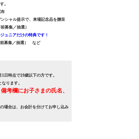
ます。
配布
クレデンシャル提示で、来場記念品を贈呈
事前募集／抽選）
MOジュニアだけの特典です！
（事前募集／抽選） など
4月1日時点で19歳以下の方です。
）となります。
備考欄にお子さまの氏名、
望の場合は、お会計を分けてお申し込み