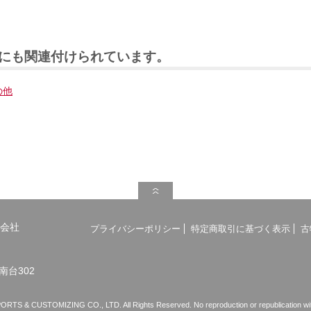
にも関連付けられています。
の他
会社
プライバシーポリシー
特定商取引に基づく表示
古
南台302
S & CUSTOMIZING CO., LTD. All Rights Reserved. No reproduction or republication witho