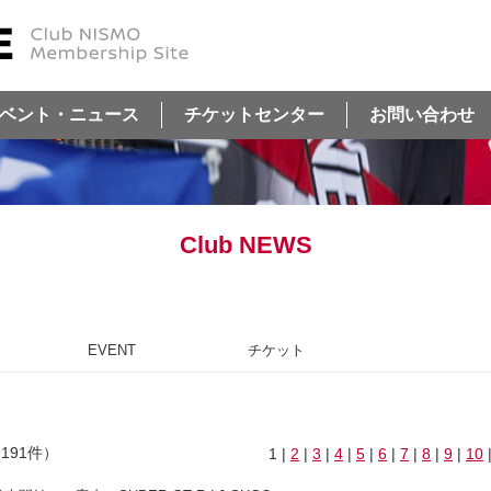
ベント・ニュース
チケットセンター
お問い合わせ
Club NEWS
EVENT
チケット
191件）
1 |
2
|
3
|
4
|
5
|
6
|
7
|
8
|
9
|
10