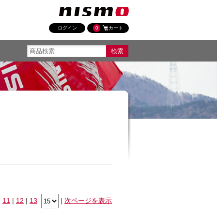
ログイン
0
カート
|
11
|
12
|
13
|
次ページを表示